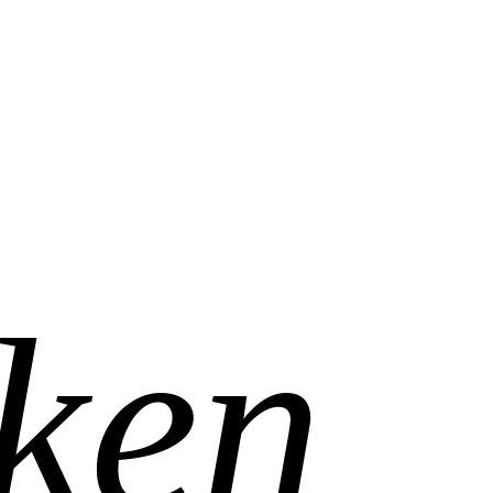
ken
ken