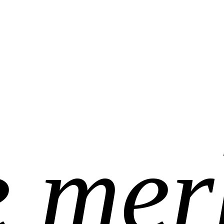
 mer
Met zorg geselecteerd
 mer